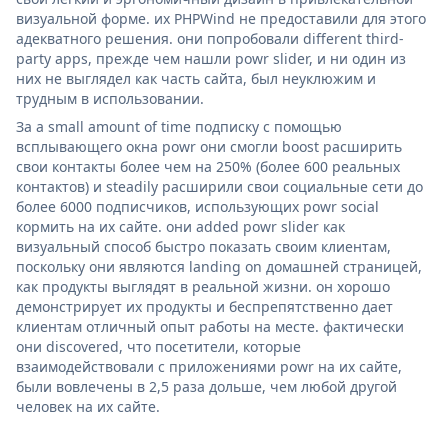
визуальной форме. их PHPWind не предоставили для этого
адекватного решения. они попробовали different third-
party apps, прежде чем нашли powr slider, и ни один из
них не выглядел как часть сайта, был неуклюжим и
трудным в использовании.
За a small amount of time подписку с помощью
всплывающего окна powr они смогли boost расширить
свои контакты более чем на 250% (более 600 реальных
контактов) и steadily расширили свои социальные сети до
более 6000 подписчиков, использующих powr social
кормить на их сайте. они added powr slider как
визуальный способ быстро показать своим клиентам,
поскольку они являются landing on домашней страницей,
как продукты выглядят в реальной жизни. он хорошо
демонстрирует их продукты и беспрепятственно дает
клиентам отличный опыт работы на месте. фактически
они discovered, что посетители, которые
взаимодействовали с приложениями powr на их сайте,
были вовлечены в 2,5 раза дольше, чем любой другой
человек на их сайте.