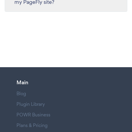
my PageFly site?
Main
Blog
Plugin Library
POWR Business
Plans & Pricing