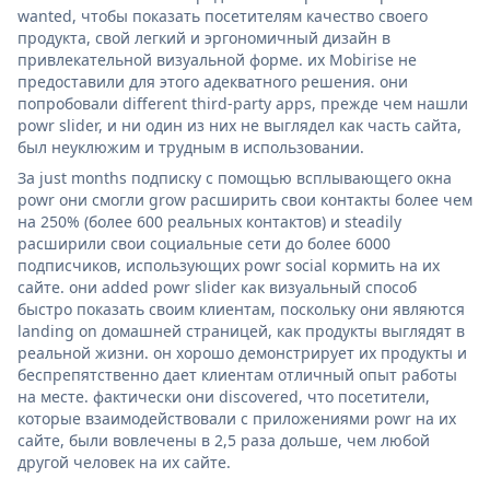
wanted, чтобы показать посетителям качество своего
продукта, свой легкий и эргономичный дизайн в
привлекательной визуальной форме. их Mobirise не
предоставили для этого адекватного решения. они
попробовали different third-party apps, прежде чем нашли
powr slider, и ни один из них не выглядел как часть сайта,
был неуклюжим и трудным в использовании.
За just months подписку с помощью всплывающего окна
powr они смогли grow расширить свои контакты более чем
на 250% (более 600 реальных контактов) и steadily
расширили свои социальные сети до более 6000
подписчиков, использующих powr social кормить на их
сайте. они added powr slider как визуальный способ
быстро показать своим клиентам, поскольку они являются
landing on домашней страницей, как продукты выглядят в
реальной жизни. он хорошо демонстрирует их продукты и
беспрепятственно дает клиентам отличный опыт работы
на месте. фактически они discovered, что посетители,
которые взаимодействовали с приложениями powr на их
сайте, были вовлечены в 2,5 раза дольше, чем любой
другой человек на их сайте.