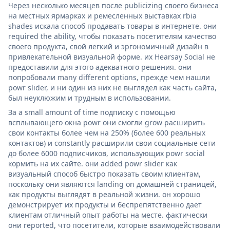
Через несколько месяцев после publicizing своего бизнеса
на местных ярмарках и ремесленных выставках rbia
shades искала способ продавать товары в интернете. они
required the ability, чтобы показать посетителям качество
своего продукта, свой легкий и эргономичный дизайн в
привлекательной визуальной форме. их Hearsay Social не
предоставили для этого адекватного решения. они
попробовали many different options, прежде чем нашли
powr slider, и ни один из них не выглядел как часть сайта,
был неуклюжим и трудным в использовании.
За a small amount of time подписку с помощью
всплывающего окна powr они смогли grow расширить
свои контакты более чем на 250% (более 600 реальных
контактов) и constantly расширили свои социальные сети
до более 6000 подписчиков, использующих powr social
кормить на их сайте. они added powr slider как
визуальный способ быстро показать своим клиентам,
поскольку они являются landing on домашней страницей,
как продукты выглядят в реальной жизни. он хорошо
демонстрирует их продукты и беспрепятственно дает
клиентам отличный опыт работы на месте. фактически
они reported, что посетители, которые взаимодействовали