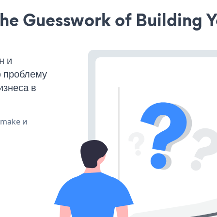
he Guesswork of Building Y
н и
ю проблему
изнеса в
, make и