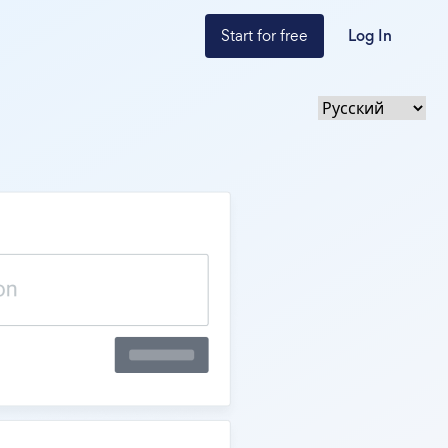
Start for free
Log In