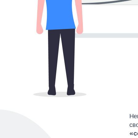
Не
св
«c