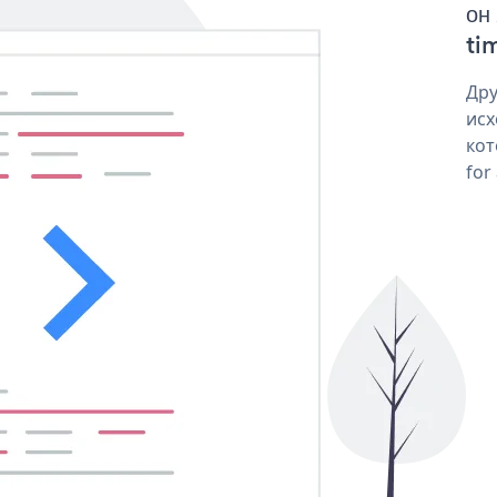
он
tim
Дру
исх
кот
for