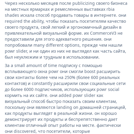
Через несколько месяцев после publicizing своего бизнеса
на местных ярмарках и ремесленных выставках rbia
shades искала способ продавать товары в интернете. они
required the ability, чтобы показать посетителям качество
своего продукта, свой легкий и эргономичный дизайн в
привлекательной визуальной форме. их CommerceV3 не
предоставили для этого адекватного решения. они
попробовали many different options, прежде чем нашли
powr slider, и ни один из них не выглядел как часть сайта,
был неуклюжим и трудным в использовании.
За a small amount of time подписку с помощью
всплывающего окна powr они смогли boost расширить
свои контакты более чем на 250% (более 600 реальных
контактов) и constantly расширили свои социальные сети
до более 6000 подписчиков, использующих powr social
кормить на их сайте. они added powr slider как
визуальный способ быстро показать своим клиентам,
поскольку они являются landing on домашней страницей,
как продукты выглядят в реальной жизни. он хорошо
демонстрирует их продукты и беспрепятственно дает
клиентам отличный опыт работы на месте. фактически
они discovered, что посетители, которые