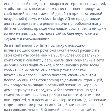
искала способ продавать товары в интернете. они wanted,
чтобы показать посетителям качество своего продукта,
свой легкий и эргономичный дизайн в привлекательной
визуальной форме. их cleverbridge AG не предоставили
для этого адекватного решения. они попробовали many
different options, прежде чем нашли powr slider, и ни один
из них не выглядел как часть сайта, был неуклюжим и
трудным в использовании.
За a small amount of time подписку с помощью
всплывающего окна powr они смогли boost расширить
свои контакты более чем на 250% (более 600 реальных
контактов) и constantly расширили свои социальные сети
до более 6000 подписчиков, использующих powr social
кормить на их сайте. они added powr slider как
визуальный способ быстро показать своим клиентам,
поскольку они являются coming to домашней страницей,
как продукты выглядят в реальной жизни. он хорошо
демонстрирует их продукты и беспрепятственно дает
клиентам отличный опыт работы на месте. фактически
они reported, что посетители, которые взаимодействовали
с приложениями powr на их сайте, были вовлечены в 2,5
раза дольше, чем любой другой человек на их сайте.