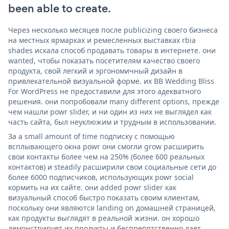
been able to create.
Через несколько месяцев после publicizing своего бизнеса
на местных ярмарках и ремесленных выставках rbia
shades искала способ продавать товары в интернете. они
wanted, чтобы показать посетителям качество своего
продукта, свой легкий и эргономичный дизайн в
привлекательной визуальной форме. их BB Wedding Bliss
For WordPress не предоставили для этого адекватного
решения. они попробовали many different options, прежде
чем нашли powr slider, и ни один из них не выглядел как
часть сайта, был неуклюжим и трудным в использовании.
За a small amount of time подписку с помощью
всплывающего окна powr они смогли grow расширить
свои контакты более чем на 250% (более 600 реальных
контактов) и steadily расширили свои социальные сети до
более 6000 подписчиков, использующих powr social
кормить на их сайте. они added powr slider как
визуальный способ быстро показать своим клиентам,
поскольку они являются landing on домашней страницей,
как продукты выглядят в реальной жизни. он хорошо
демонстрирует их продукты и беспрепятственно дает