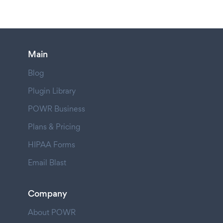
Main
Blog
Plugin Library
POWR Business
Plans & Pricing
HIPAA Forms
Email Blast
Company
About POWR