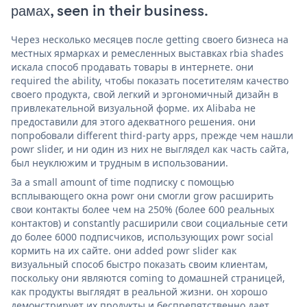
рамах, seen in their business.
Через несколько месяцев после getting своего бизнеса на
местных ярмарках и ремесленных выставках rbia shades
искала способ продавать товары в интернете. они
required the ability, чтобы показать посетителям качество
своего продукта, свой легкий и эргономичный дизайн в
привлекательной визуальной форме. их Alibaba не
предоставили для этого адекватного решения. они
попробовали different third-party apps, прежде чем нашли
powr slider, и ни один из них не выглядел как часть сайта,
был неуклюжим и трудным в использовании.
За a small amount of time подписку с помощью
всплывающего окна powr они смогли grow расширить
свои контакты более чем на 250% (более 600 реальных
контактов) и constantly расширили свои социальные сети
до более 6000 подписчиков, использующих powr social
кормить на их сайте. они added powr slider как
визуальный способ быстро показать своим клиентам,
поскольку они являются coming to домашней страницей,
как продукты выглядят в реальной жизни. он хорошо
демонстрирует их продукты и беспрепятственно дает