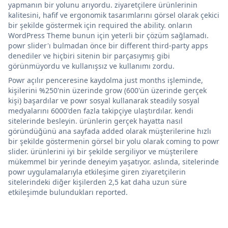
yapmanın bir yolunu arıyordu. ziyaretçilere ürünlerinin
kalitesini, hafif ve ergonomik tasarımlarını görsel olarak çekici
bir şekilde göstermek için required the ability. onların
WordPress Theme bunun için yeterli bir çözüm sağlamadı.
powr slider'ı bulmadan önce bir different third-party apps
denediler ve hiçbiri sitenin bir parçasıymış gibi
görünmüyordu ve kullanışsız ve kullanımı zordu.
Powr açılır penceresine kaydolma just months işleminde,
kişilerini %250'nin üzerinde grow (600'ün üzerinde gerçek
kişi) başardılar ve powr sosyal kullanarak steadily sosyal
medyalarını 6000'den fazla takipçiye ulaştırdılar. kendi
sitelerinde besleyin. ürünlerin gerçek hayatta nasıl
göründüğünü ana sayfada added olarak müşterilerine hızlı
bir şekilde göstermenin görsel bir yolu olarak coming to powr
slider. ürünlerini iyi bir şekilde sergiliyor ve müşterilere
mükemmel bir yerinde deneyim yaşatıyor. aslında, sitelerinde
powr uygulamalarıyla etkileşime giren ziyaretçilerin
sitelerindeki diğer kişilerden 2,5 kat daha uzun süre
etkileşimde bulundukları reported.