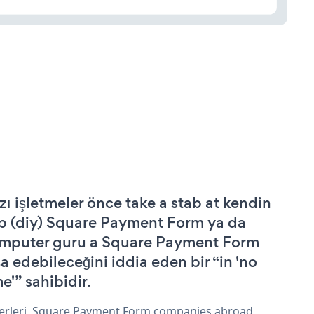
zı işletmeler önce take a stab at kendin
p (diy) Square Payment Form ya da
mputer guru a Square Payment Form
şa edebileceğini iddia eden bir “in 'no
e'” sahibidir.
erleri, Square Payment Form companies abroad