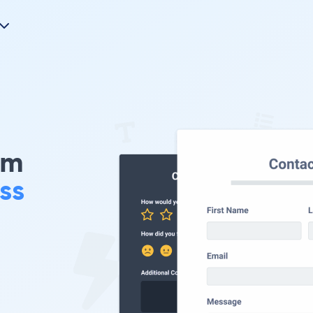
rm
ss