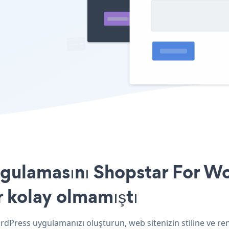
ulamasını Shopstar For Wo
r kolay olmamıştı
dPress uygulamanızı oluşturun, web sitenizin stiline ve r