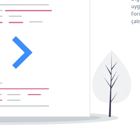
uyg
For
çalı