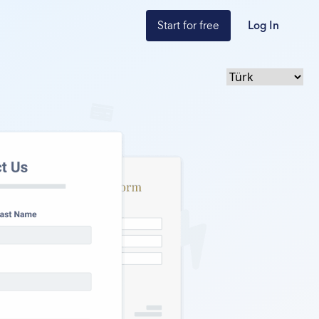
Start for free
Log In