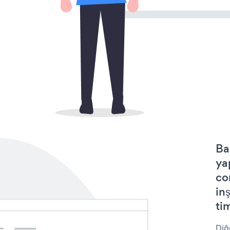
Ba
ya
co
in
tim
Diğ