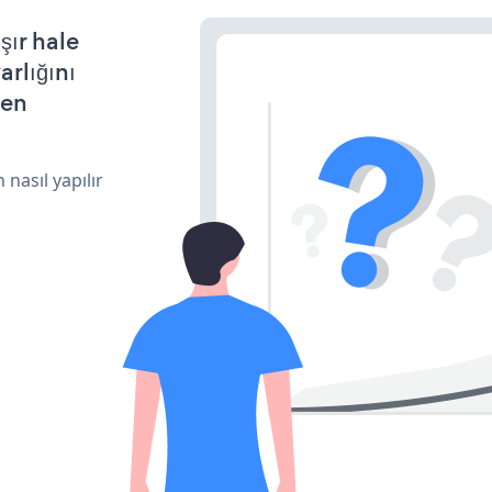
şır hale
arlığını
den
 nasıl yapılır