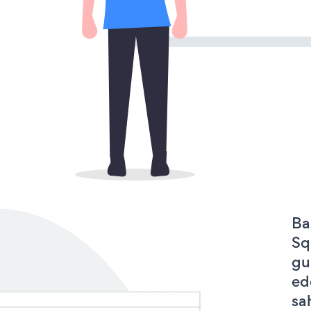
Ba
Sq
gu
ed
sa