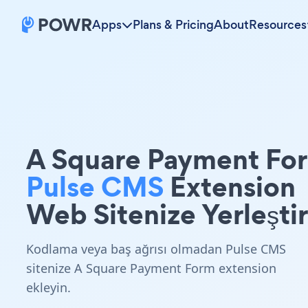
Apps
Plans & Pricing
About
Resources
A Square Payment Fo
Pulse CMS
Extension
Web Sitenize Yerleştir
Kodlama veya baş ağrısı olmadan Pulse CMS
sitenize A Square Payment Form extension
ekleyin.