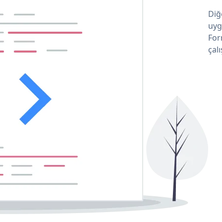
Diğ
uyg
For
çalı