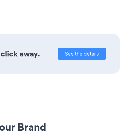
click away.
See the details
our Brand