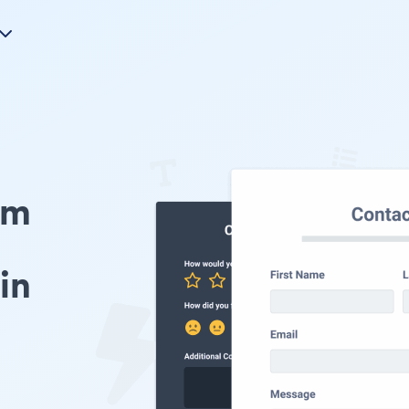
rm
in