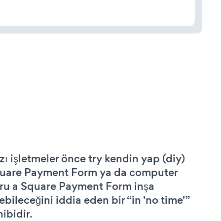
zı işletmeler önce try kendin yap (diy)
uare Payment Form ya da computer
ru a Square Payment Form inşa
ebileceğini iddia eden bir “in 'no time'”
hibidir.