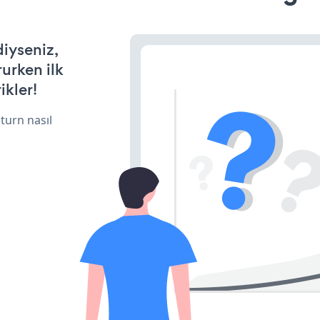
diyseniz,
rurken ilk
ikler!
turn nasıl