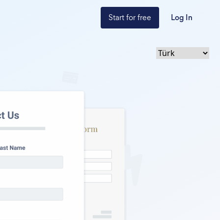
Start for free
Log In