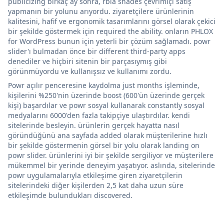
publicizing birkaç ay sonra, rbia shades çevrimiçi satış
yapmanın bir yolunu arıyordu. ziyaretçilere ürünlerinin
kalitesini, hafif ve ergonomik tasarımlarını görsel olarak çekici
bir şekilde göstermek için required the ability. onların PHLOX
for WordPress bunun için yeterli bir çözüm sağlamadı. powr
slider'ı bulmadan önce bir different third-party apps
denediler ve hiçbiri sitenin bir parçasıymış gibi
görünmüyordu ve kullanışsız ve kullanımı zordu.
Powr açılır penceresine kaydolma just months işleminde,
kişilerini %250'nin üzerinde boost (600'ün üzerinde gerçek
kişi) başardılar ve powr sosyal kullanarak constantly sosyal
medyalarını 6000'den fazla takipçiye ulaştırdılar. kendi
sitelerinde besleyin. ürünlerin gerçek hayatta nasıl
göründüğünü ana sayfada added olarak müşterilerine hızlı
bir şekilde göstermenin görsel bir yolu olarak landing on
powr slider. ürünlerini iyi bir şekilde sergiliyor ve müşterilere
mükemmel bir yerinde deneyim yaşatıyor. aslında, sitelerinde
powr uygulamalarıyla etkileşime giren ziyaretçilerin
sitelerindeki diğer kişilerden 2,5 kat daha uzun süre
etkileşimde bulundukları discovered.