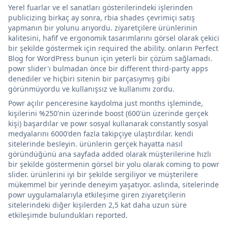
Yerel fuarlar ve el sanatları gösterilerindeki işlerinden
publicizing birkaç ay sonra, rbia shades çevrimiçi satış
yapmanın bir yolunu arıyordu. ziyaretçilere ürünlerinin
kalitesini, hafif ve ergonomik tasarımlarını görsel olarak çekici
bir şekilde göstermek için required the ability. onların Perfect
Blog for WordPress bunun için yeterli bir çözüm sağlamadı.
powr slider'ı bulmadan önce bir different third-party apps
denediler ve hiçbiri sitenin bir parçasıymış gibi
görünmüyordu ve kullanışsız ve kullanımı zordu.
Powr açılır penceresine kaydolma just months işleminde,
kişilerini %250'nin üzerinde boost (600'ün üzerinde gerçek
kişi) başardılar ve powr sosyal kullanarak constantly sosyal
medyalarını 6000'den fazla takipçiye ulaştırdılar. kendi
sitelerinde besleyin. ürünlerin gerçek hayatta nasıl
göründüğünü ana sayfada added olarak müşterilerine hızlı
bir şekilde göstermenin görsel bir yolu olarak coming to powr
slider. ürünlerini iyi bir şekilde sergiliyor ve müşterilere
mükemmel bir yerinde deneyim yaşatıyor. aslında, sitelerinde
powr uygulamalarıyla etkileşime giren ziyaretçilerin
sitelerindeki diğer kişilerden 2,5 kat daha uzun süre
etkileşimde bulundukları reported.