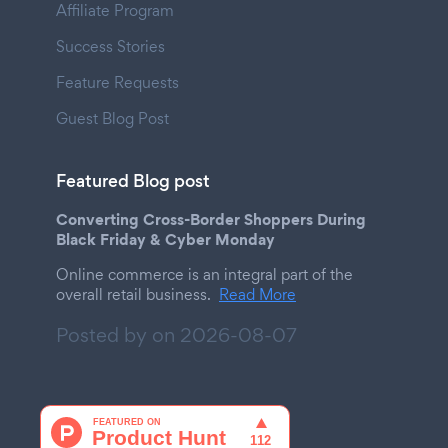
Affiliate Program
Success Stories
Feature Requests
Guest Blog Post
Featured Blog post
Converting Cross-Border Shoppers During
Black Friday & Cyber Monday
Online commerce is an integral part of the
overall retail business.
Read More
Posted by on
2026-08-07