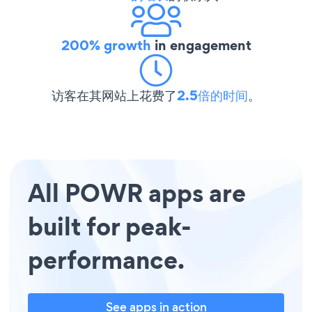
200% growth
in engagement
访客在其网站上花费了
2.5倍的时间
。
All POWR apps are
built for peak-
performance.
See apps in action