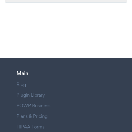
Main
Blog
Plugin Library
POWR Business
Plans & Pricing
HIPAA Forms