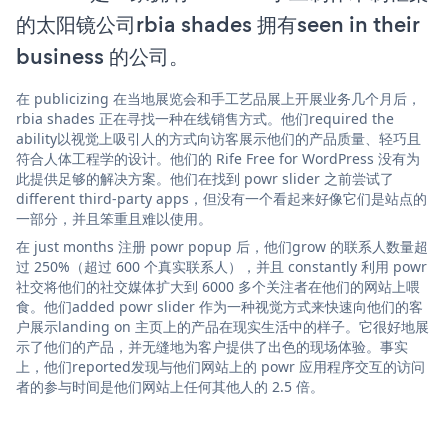
的太阳镜公司rbia shades 拥有seen in their
business 的公司。
在 publicizing 在当地展览会和手工艺品展上开展业务几个月后，
rbia shades 正在寻找一种在线销售方式。他们required the
ability以视觉上吸引人的方式向访客展示他们的产品质量、轻巧且
符合人体工程学的设计。他们的 Rife Free for WordPress 没有为
此提供足够的解决方案。他们在找到 powr slider 之前尝试了
different third-party apps，但没有一个看起来好像它们是站点的
一部分，并且笨重且难以使用。
在 just months 注册 powr popup 后，他们grow 的联系人数量超
过 250%（超过 600 个真实联系人），并且 constantly 利用 powr
社交将他们的社交媒体扩大到 6000 多个关注者在他们的网站上喂
食。他们added powr slider 作为一种视觉方式来快速向他们的客
户展示landing on 主页上的产品在现实生活中的样子。它很好地展
示了他们的产品，并无缝地为客户提供了出色的现场体验。事实
上，他们reported发现与他们网站上的 powr 应用程序交互的访问
者的参与时间是他们网站上任何其他人的 2.5 倍。