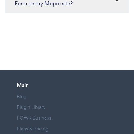
Form on my Mopro site?
Main
Blog
Plugin Library
POWR Business
Plans & Pricing