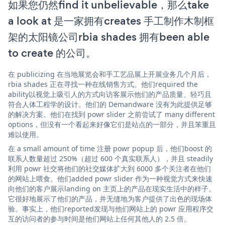
如果您仍然find it unbelievable，那么take
a look at 是一家拥有creates 手工制作木制框
架的太阳镜公司rbia shades 拥有been able
to create 的公司。
在 publicizing 在当地展览会和手工艺品展上开展业务几个月后，
rbia shades 正在寻找一种在线销售方式。他们required the
ability以视觉上吸引人的方式向访客展示他们的产品质量、轻巧且
符合人体工程学的设计。他们的 Demandware 没有为此提供足够
的解决方案。他们在找到 powr slider 之前尝试了 many different
options，但没有一个看起来好像它们是站点的一部分，并且笨重且
难以使用。
在 a small amount of time 注册 powr popup 后，他们boost 的
联系人数量超过 250%（超过 600 个真实联系人），并且 steadily
利用 powr 社交将他们的社交媒体扩大到 6000 多个关注者在他们
的网站上喂食。他们added powr slider 作为一种视觉方式来快速
向他们的客户展示landing on 主页上的产品在现实生活中的样子。
它很好地展示了他们的产品，并无缝地为客户提供了出色的现场体
验。事实上，他们reported发现与他们网站上的 powr 应用程序交
互的访问者的参与时间是他们网站上任何其他人的 2.5 倍。