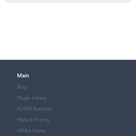
Main
Blog
Plugin Library
POWR Business
Plans & Pricing
HIPAA Forms