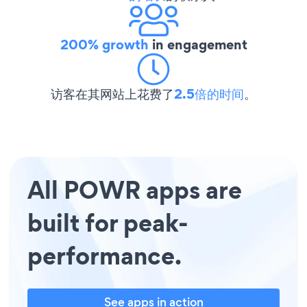
200% growth
in engagement
访客在其网站上花费了
2.5倍的时间
。
All POWR apps are
built for peak-
performance.
See apps in action