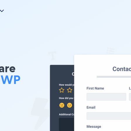
re
i WP