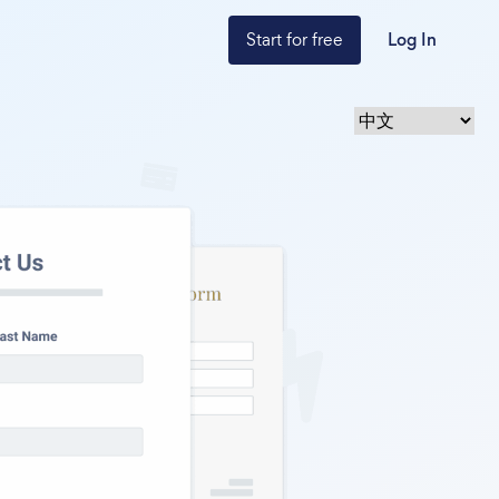
Start for free
Log In