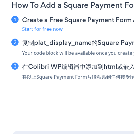
How To Add a Square Payment Fo
Create a Free Square Payment Form
Start for free now
复制plat_display_name的Square P
Your code block will be available once you create
在Colibri WP编辑器中添加到html或
将以上Square Payment Form片段粘贴到任何接受