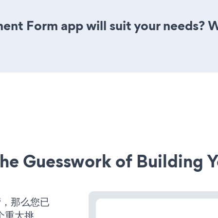
ent Form app will suit your needs? W
he Guesswork of Building Y
营，那么您已
个重大挑