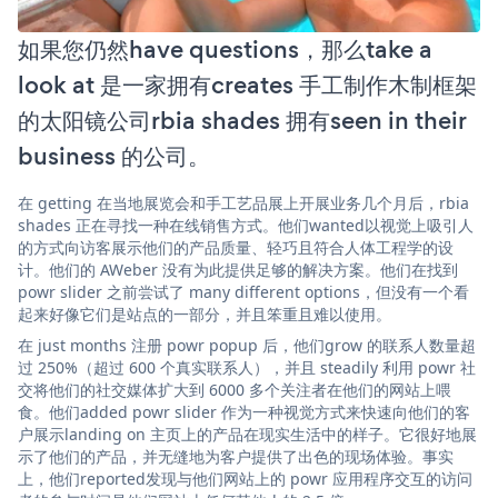
如果您仍然have questions，那么take a
look at 是一家拥有creates 手工制作木制框架
的太阳镜公司rbia shades 拥有seen in their
business 的公司。
在 getting 在当地展览会和手工艺品展上开展业务几个月后，rbia
shades 正在寻找一种在线销售方式。他们wanted以视觉上吸引人
的方式向访客展示他们的产品质量、轻巧且符合人体工程学的设
计。他们的 AWeber 没有为此提供足够的解决方案。他们在找到
powr slider 之前尝试了 many different options，但没有一个看
起来好像它们是站点的一部分，并且笨重且难以使用。
在 just months 注册 powr popup 后，他们grow 的联系人数量超
过 250%（超过 600 个真实联系人），并且 steadily 利用 powr 社
交将他们的社交媒体扩大到 6000 多个关注者在他们的网站上喂
食。他们added powr slider 作为一种视觉方式来快速向他们的客
户展示landing on 主页上的产品在现实生活中的样子。它很好地展
示了他们的产品，并无缝地为客户提供了出色的现场体验。事实
上，他们reported发现与他们网站上的 powr 应用程序交互的访问