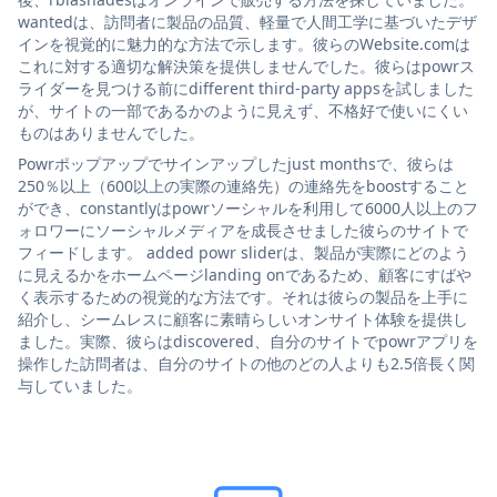
wantedは、訪問者に製品の品質、軽量で人間工学に基づいたデザ
インを視覚的に魅力的な方法で示します。彼らのWebsite.comは
これに対する適切な解決策を提供しませんでした。彼らはpowrス
ライダーを見つける前にdifferent third-party appsを試しました
が、サイトの一部であるかのように見えず、不格好で使いにくい
ものはありませんでした。
Powrポップアップでサインアップしたjust monthsで、彼らは
250％以上（600以上の実際の連絡先）の連絡先をboostすること
ができ、constantlyはpowrソーシャルを利用して6000人以上のフ
ォロワーにソーシャルメディアを成長させました彼らのサイトで
フィードします。 added powr sliderは、製品が実際にどのよう
に見えるかをホームページlanding onであるため、顧客にすばや
く表示するための視覚的な方法です。それは彼らの製品を上手に
紹介し、シームレスに顧客に素晴らしいオンサイト体験を提供し
ました。実際、彼らはdiscovered、自分のサイトでpowrアプリを
操作した訪問者は、自分のサイトの他のどの人よりも2.5倍長く関
与していました。