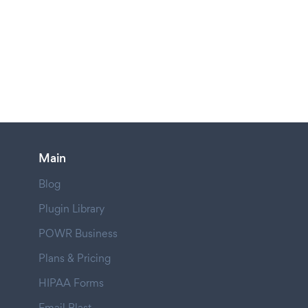
Main
Blog
Plugin Library
POWR Business
Plans & Pricing
HIPAA Forms
Email Blast