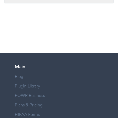
Main
Blog
Plugin Library
POWR Business
Plans & Pricing
HIPAA Forms