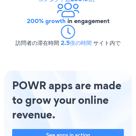
200% growth
in engagement
訪問者の滞在時間
2.5倍の時間
サイト内で
POWR apps are made
to grow your online
revenue.
See apps in action