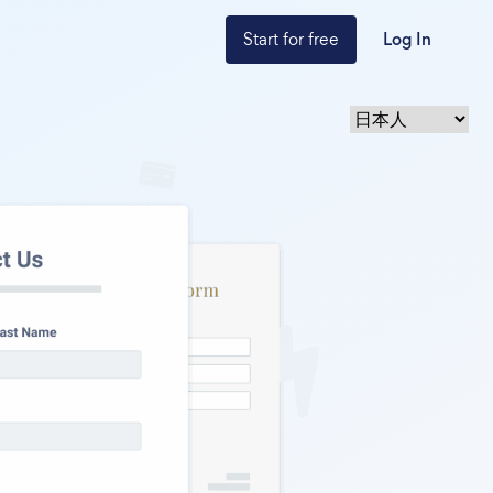
Start for free
Log In