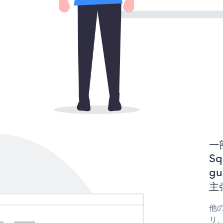
一
Sq
gu
主
他の
リ、