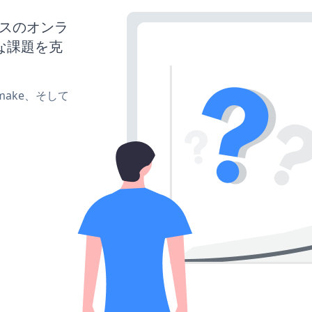
ネスのオンラ
な課題を克
e、make、そして