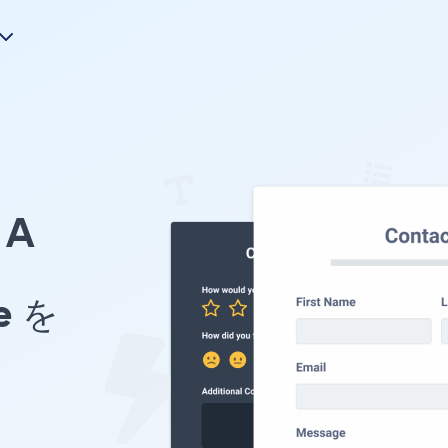
A
e を