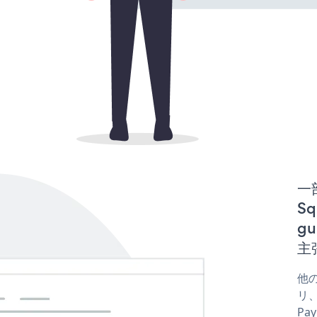
一
Sq
gu
主
他の
リ、
Pa