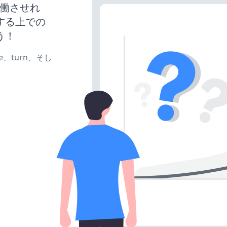
を稼働させれ
する上での
う！
te、turn、そし