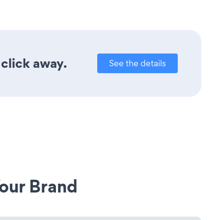
click away.
See the details
our Brand