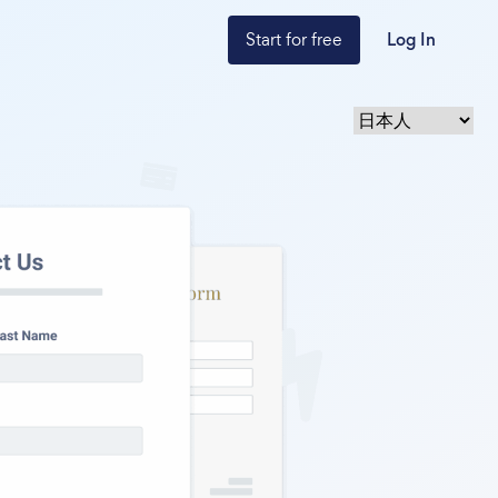
Start for free
Log In