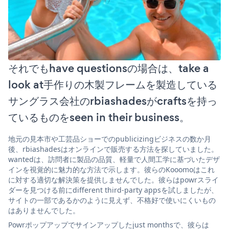
それでもhave questionsの場合は、take a
look at手作りの木製フレームを製造している
サングラス会社のrbiashadesがcraftsを持っ
ているものをseen in their business。
地元の見本市や工芸品ショーでのpublicizingビジネスの数か月
後、rbiashadesはオンラインで販売する方法を探していました。
wantedは、訪問者に製品の品質、軽量で人間工学に基づいたデザ
インを視覚的に魅力的な方法で示します。彼らのKooomoはこれ
に対する適切な解決策を提供しませんでした。彼らはpowrスライ
ダーを見つける前にdifferent third-party appsを試しましたが、
サイトの一部であるかのように見えず、不格好で使いにくいもの
はありませんでした。
Powrポップアップでサインアップしたjust monthsで、彼らは