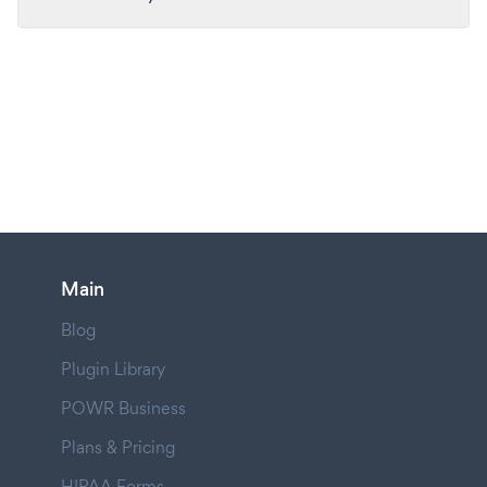
Main
Blog
Plugin Library
POWR Business
Plans & Pricing
HIPAA Forms