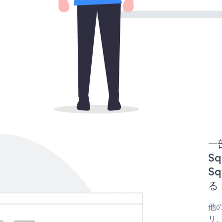
一
Sq
S
る
他の
リ、