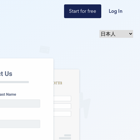
Start for free
Log In