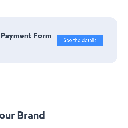
e Payment Form
See the details
our Brand