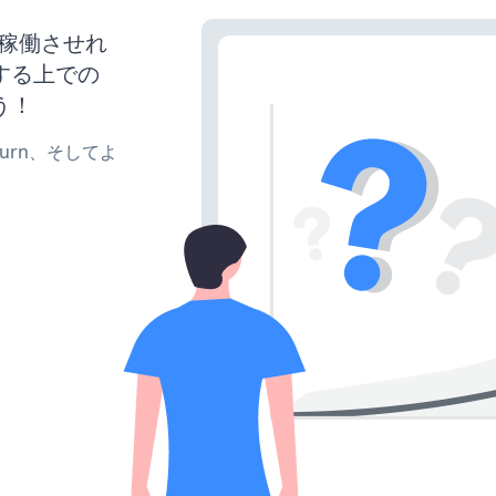
イトを稼働させれ
する上での
う！
e、turn、そしてよ