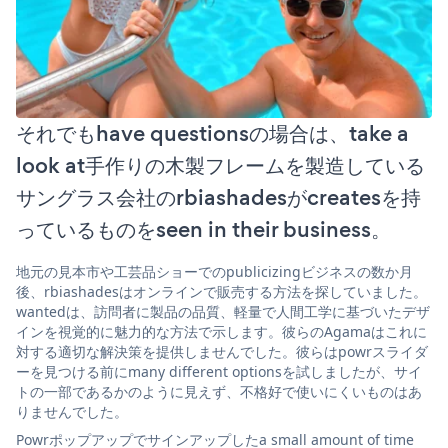
それでもhave questionsの場合は、take a
look at手作りの木製フレームを製造している
サングラス会社のrbiashadesがcreatesを持
っているものをseen in their business。
地元の見本市や工芸品ショーでのpublicizingビジネスの数か月
後、rbiashadesはオンラインで販売する方法を探していました。
wantedは、訪問者に製品の品質、軽量で人間工学に基づいたデザ
インを視覚的に魅力的な方法で示します。彼らのAgamaはこれに
対する適切な解決策を提供しませんでした。彼らはpowrスライダ
ーを見つける前にmany different optionsを試しましたが、サイ
トの一部であるかのように見えず、不格好で使いにくいものはあ
りませんでした。
Powrポップアップでサインアップしたa small amount of time