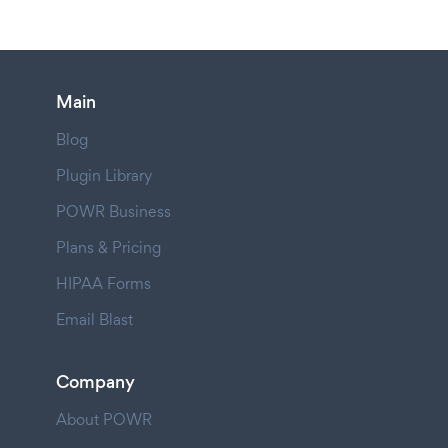
Main
Blog
Plugin Library
POWR Business
Plans & Pricing
HIPAA Forms
Email Blast
Company
About POWR