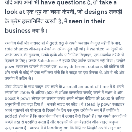
यदि आप अभी भी have questions हैं, तो take a
look at एक धूप का चश्मा कंपनी, जो designs लकड़ी
के फ्रेम हस्तनिर्मित करती है, में seen in their
business क्या है।
स्थानीय मेलों और क्राफ्ट शो में getting के अपने व्यवसाय के कुछ महीनों के बाद,
rbia shades ऑनलाइन बेचने का तरीका ढूंढ रही थी। वे wanted आगंतुकों को
उनके उत्पाद की गुणवत्ता, उनके हल्के और एर्गोनोमिक डिज़ाइन, एक आकर्षक तरीके से
दिखाने के लिए। उनके Salesforce ने इसके लिए पर्याप्त समाधान नहीं दिया। उन्होंने
powr स्लाइडर खोजने से पहले एक many different options की कोशिश की
और उनमें से कोई भी ऐसा नहीं लगा जैसे कि वे साइट का एक हिस्सा थे, और वे भद्दे और
उपयोग में कठिन थे।
पॉवर पॉपअप के साथ साइन अप करने के a small amount of time में वे अपने
संपर्कों को 250% से अधिक (600 से अधिक वास्तविक संपर्क) करने में सक्षम थे और
boost ने powr सोशल का उपयोग करके अपने सोशल मीडिया को 6000 से अधिक
अनुयायियों तक बढ़ा दिया है। उनकी साइट पर फ़ीड। वे steadily powr स्लाइडर
अपने ग्राहकों को शीघ्रता से दिखाने के लिए एक दृश्य तरीके के रूप में हैं क्योंकि वे
added होमपेज हैं कि वास्तविक जीवन में उत्पाद कैसे दिखते हैं। यह अपने उत्पादों को
अच्छी तरह से प्रदर्शित करता है और ग्राहकों को एक बेहतरीन ऑन-साइट अनुभव
प्रदान करता है। वास्तव में वे landing on कि विज़िटर जिन्होंने अपनी साइट पर