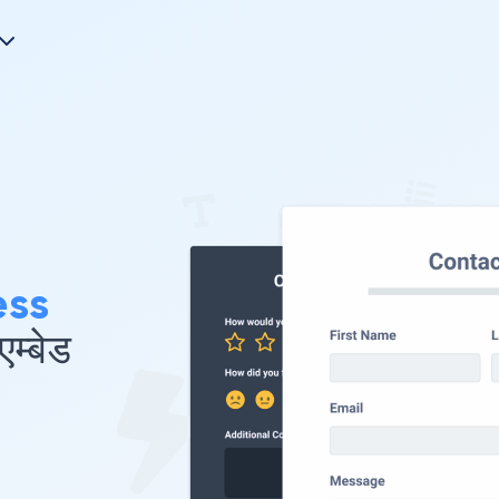
ss
म्बेड