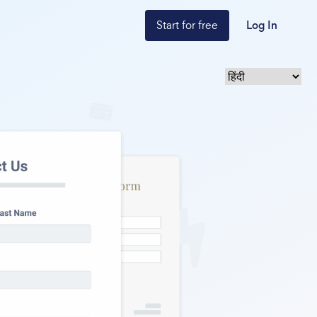
Start for free
Log In