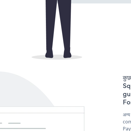
कुछ
Sq
gu
For
अन्
comp
Pay