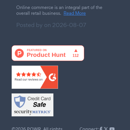
Online commerce is an integral part of the
overall retail business.
Read More
Posted by on
2026-08-07
©2026 POWR. All rights
Connect: