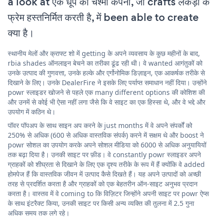
a look at एक धूप का चश्मा कंपनी, जो crafts लकड़ी के
फ्रेम हस्तनिर्मित करती है, में been able to create
क्या है।
स्थानीय मेलों और क्राफ्ट शो में getting के अपने व्यवसाय के कुछ महीनों के बाद,
rbia shades ऑनलाइन बेचने का तरीका ढूंढ रही थी। वे wanted आगंतुकों को
उनके उत्पाद की गुणवत्ता, उनके हल्के और एर्गोनोमिक डिज़ाइन, एक आकर्षक तरीके से
दिखाने के लिए। उनके DealerFire ने इसके लिए पर्याप्त समाधान नहीं दिया। उन्होंने
powr स्लाइडर खोजने से पहले एक many different options की कोशिश की
और उनमें से कोई भी ऐसा नहीं लगा जैसे कि वे साइट का एक हिस्सा थे, और वे भद्दे और
उपयोग में कठिन थे।
पॉवर पॉपअप के साथ साइन अप करने के just months में वे अपने संपर्कों को
250% से अधिक (600 से अधिक वास्तविक संपर्क) करने में सक्षम थे और boost ने
powr सोशल का उपयोग करके अपने सोशल मीडिया को 6000 से अधिक अनुयायियों
तक बढ़ा दिया है। उनकी साइट पर फ़ीड। वे constantly powr स्लाइडर अपने
ग्राहकों को शीघ्रता से दिखाने के लिए एक दृश्य तरीके के रूप में हैं क्योंकि वे added
होमपेज हैं कि वास्तविक जीवन में उत्पाद कैसे दिखते हैं। यह अपने उत्पादों को अच्छी
तरह से प्रदर्शित करता है और ग्राहकों को एक बेहतरीन ऑन-साइट अनुभव प्रदान
करता है। वास्तव में वे coming to कि विज़िटर जिन्होंने अपनी साइट पर powr ऐप्स
के साथ इंटरैक्ट किया, उनकी साइट पर किसी अन्य व्यक्ति की तुलना में 2.5 गुना
अधिक समय तक लगे रहे।