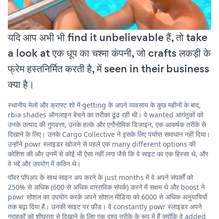
यदि आप अभी भी find it unbelievable हैं, तो take
a look at एक धूप का चश्मा कंपनी, जो crafts लकड़ी के
फ्रेम हस्तनिर्मित करती है, में seen in their business
क्या है।
स्थानीय मेलों और क्राफ्ट शो में getting के अपने व्यवसाय के कुछ महीनों के बाद,
rbia shades ऑनलाइन बेचने का तरीका ढूंढ रही थी। वे wanted आगंतुकों को
उनके उत्पाद की गुणवत्ता, उनके हल्के और एर्गोनोमिक डिज़ाइन, एक आकर्षक तरीके से
दिखाने के लिए। उनके Cargo Collective ने इसके लिए पर्याप्त समाधान नहीं दिया।
उन्होंने powr स्लाइडर खोजने से पहले एक many different options की
कोशिश की और उनमें से कोई भी ऐसा नहीं लगा जैसे कि वे साइट का एक हिस्सा थे, और
वे भद्दे और उपयोग में कठिन थे।
पॉवर पॉपअप के साथ साइन अप करने के just months में वे अपने संपर्कों को
250% से अधिक (600 से अधिक वास्तविक संपर्क) करने में सक्षम थे और boost ने
powr सोशल का उपयोग करके अपने सोशल मीडिया को 6000 से अधिक अनुयायियों
तक बढ़ा दिया है। उनकी साइट पर फ़ीड। वे constantly powr स्लाइडर अपने
ग्राहकों को शीघ्रता से दिखाने के लिए एक दृश्य तरीके के रूप में हैं क्योंकि वे added