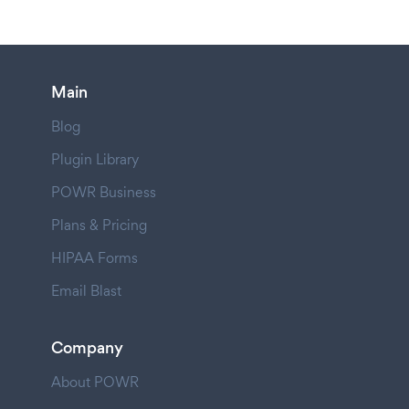
Main
Blog
Plugin Library
POWR Business
Plans & Pricing
HIPAA Forms
Email Blast
Company
About POWR