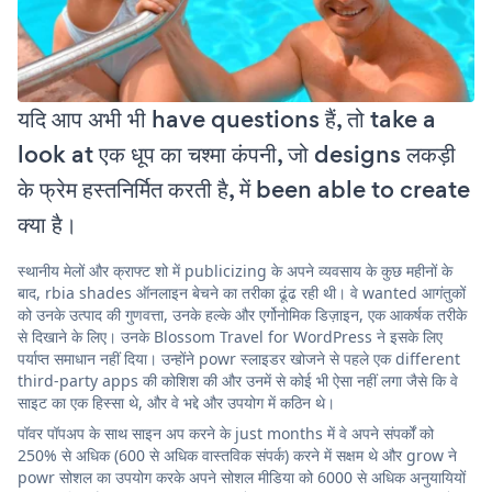
यदि आप अभी भी have questions हैं, तो take a
look at एक धूप का चश्मा कंपनी, जो designs लकड़ी
के फ्रेम हस्तनिर्मित करती है, में been able to create
क्या है।
स्थानीय मेलों और क्राफ्ट शो में publicizing के अपने व्यवसाय के कुछ महीनों के
बाद, rbia shades ऑनलाइन बेचने का तरीका ढूंढ रही थी। वे wanted आगंतुकों
को उनके उत्पाद की गुणवत्ता, उनके हल्के और एर्गोनोमिक डिज़ाइन, एक आकर्षक तरीके
से दिखाने के लिए। उनके Blossom Travel for WordPress ने इसके लिए
पर्याप्त समाधान नहीं दिया। उन्होंने powr स्लाइडर खोजने से पहले एक different
third-party apps की कोशिश की और उनमें से कोई भी ऐसा नहीं लगा जैसे कि वे
साइट का एक हिस्सा थे, और वे भद्दे और उपयोग में कठिन थे।
पॉवर पॉपअप के साथ साइन अप करने के just months में वे अपने संपर्कों को
250% से अधिक (600 से अधिक वास्तविक संपर्क) करने में सक्षम थे और grow ने
powr सोशल का उपयोग करके अपने सोशल मीडिया को 6000 से अधिक अनुयायियों