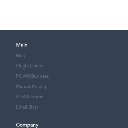
Main
Blog
Plugin Library
POWR Business
Plans & Pricing
HIPAA Forms
Email Blast
Company