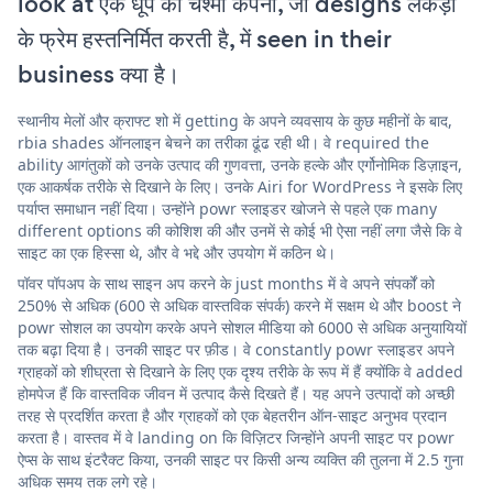
look at एक धूप का चश्मा कंपनी, जो designs लकड़ी
के फ्रेम हस्तनिर्मित करती है, में seen in their
business क्या है।
स्थानीय मेलों और क्राफ्ट शो में getting के अपने व्यवसाय के कुछ महीनों के बाद,
rbia shades ऑनलाइन बेचने का तरीका ढूंढ रही थी। वे required the
ability आगंतुकों को उनके उत्पाद की गुणवत्ता, उनके हल्के और एर्गोनोमिक डिज़ाइन,
एक आकर्षक तरीके से दिखाने के लिए। उनके Airi for WordPress ने इसके लिए
पर्याप्त समाधान नहीं दिया। उन्होंने powr स्लाइडर खोजने से पहले एक many
different options की कोशिश की और उनमें से कोई भी ऐसा नहीं लगा जैसे कि वे
साइट का एक हिस्सा थे, और वे भद्दे और उपयोग में कठिन थे।
पॉवर पॉपअप के साथ साइन अप करने के just months में वे अपने संपर्कों को
250% से अधिक (600 से अधिक वास्तविक संपर्क) करने में सक्षम थे और boost ने
powr सोशल का उपयोग करके अपने सोशल मीडिया को 6000 से अधिक अनुयायियों
तक बढ़ा दिया है। उनकी साइट पर फ़ीड। वे constantly powr स्लाइडर अपने
ग्राहकों को शीघ्रता से दिखाने के लिए एक दृश्य तरीके के रूप में हैं क्योंकि वे added
होमपेज हैं कि वास्तविक जीवन में उत्पाद कैसे दिखते हैं। यह अपने उत्पादों को अच्छी
तरह से प्रदर्शित करता है और ग्राहकों को एक बेहतरीन ऑन-साइट अनुभव प्रदान
करता है। वास्तव में वे landing on कि विज़िटर जिन्होंने अपनी साइट पर powr
ऐप्स के साथ इंटरैक्ट किया, उनकी साइट पर किसी अन्य व्यक्ति की तुलना में 2.5 गुना
अधिक समय तक लगे रहे।