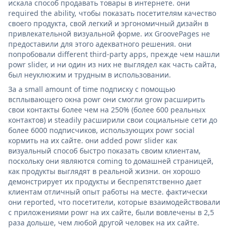
искала способ продавать товары в интернете. они
required the ability, чтобы показать посетителям качество
своего продукта, свой легкий и эргономичный дизайн в
привлекательной визуальной форме. их GroovePages не
предоставили для этого адекватного решения. они
попробовали different third-party apps, прежде чем нашли
powr slider, и ни один из них не выглядел как часть сайта,
был неуклюжим и трудным в использовании.
За a small amount of time подписку с помощью
всплывающего окна powr они смогли grow расширить
свои контакты более чем на 250% (более 600 реальных
контактов) и steadily расширили свои социальные сети до
более 6000 подписчиков, использующих powr social
кормить на их сайте. они added powr slider как
визуальный способ быстро показать своим клиентам,
поскольку они являются coming to домашней страницей,
как продукты выглядят в реальной жизни. он хорошо
демонстрирует их продукты и беспрепятственно дает
клиентам отличный опыт работы на месте. фактически
они reported, что посетители, которые взаимодействовали
с приложениями powr на их сайте, были вовлечены в 2,5
раза дольше, чем любой другой человек на их сайте.