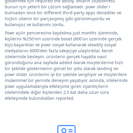
göstermek için required the ability. onların StudioPress
bunun için yeterli bir çözüm sağlamadı. powr slider'ı
bulmadan önce bir different third-party apps denediler ve
hiçbiri sitenin bir parçasıymış gibi görünmüyordu ve
kullanışsız ve kullanımı zordu.
Powr açılır penceresine kaydolma just months işleminde,
kişilerini %250'nin üzerinde boost (600'ün üzerinde gerçek
kişi) başardılar ve powr sosyal kullanarak steadily sosyal
medyalarını 6000'den fazla takipçiye ulaştırdılar. kendi
sitelerinde besleyin. ürünlerin gerçek hayatta nasıl
göründüğünü ana sayfada added olarak müşterilerine hızlı
bir şekilde göstermenin görsel bir yolu olarak landing on
powr slider. ürünlerini iyi bir şekilde sergiliyor ve müşterilere
mükemmel bir yerinde deneyim yaşatıyor. aslında, sitelerinde
powr uygulamalarıyla etkileşime giren ziyaretçilerin
sitelerindeki diğer kişilerden 2,5 kat daha uzun süre
etkileşimde bulundukları reported.