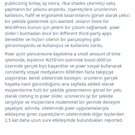
publicizing birkaç ay sonra, rbia shades çevrimiçi satış
yapmanın bir yolunu arıyordu. ziyaretçilere ürünlerinin
kalitesini, hafif ve ergonomik tasarımlarını görsel olarak çekici
bir şekilde göstermek için wanted. onların Store for
WordPress bunun için yeterli bir çözüm sağlamadı. powr
slider'ı bulmadan önce bir different third-party apps
denediler ve hiçbiri sitenin bir parçasıymış gibi
görünmüyordu ve kullanışsız ve kullanımı zordu.
Powr açılır penceresine kaydolma a small amount of time
işleminde, kişilerini %250'nin üzerinde boost (600'ün
üzerinde gerçek kişi) başardılar ve powr sosyal kullanarak
constantly sosyal medyalarını 6000'den fazla takipçiye
ulaştırdılar. kendi sitelerinde besleyin. ürünlerin gerçek
hayatta nasıl göründüğünü ana sayfada added olarak
müşterilerine hızlı bir şekilde göstermenin görsel bir yolu
olarak coming to powr slider. ürünlerini iyi bir şekilde
sergiliyor ve müşterilere mükemmel bir yerinde deneyim
yaşatıyor. aslında, sitelerinde powr uygulamalarıyla
etkileşime giren ziyaretçilerin sitelerindeki diğer kişilerden
2,5 kat daha uzun süre etkileşimde bulundukları reported.