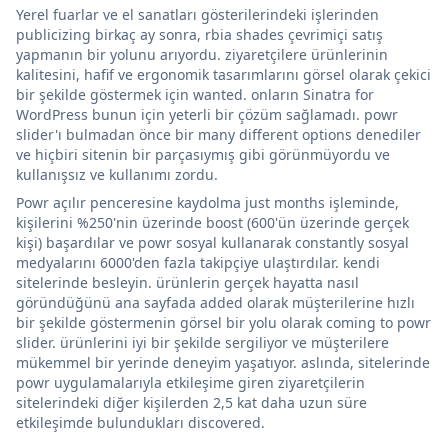
Yerel fuarlar ve el sanatları gösterilerindeki işlerinden
publicizing birkaç ay sonra, rbia shades çevrimiçi satış
yapmanın bir yolunu arıyordu. ziyaretçilere ürünlerinin
kalitesini, hafif ve ergonomik tasarımlarını görsel olarak çekici
bir şekilde göstermek için wanted. onların Sinatra for
WordPress bunun için yeterli bir çözüm sağlamadı. powr
slider'ı bulmadan önce bir many different options denediler
ve hiçbiri sitenin bir parçasıymış gibi görünmüyordu ve
kullanışsız ve kullanımı zordu.
Powr açılır penceresine kaydolma just months işleminde,
kişilerini %250'nin üzerinde boost (600'ün üzerinde gerçek
kişi) başardılar ve powr sosyal kullanarak constantly sosyal
medyalarını 6000'den fazla takipçiye ulaştırdılar. kendi
sitelerinde besleyin. ürünlerin gerçek hayatta nasıl
göründüğünü ana sayfada added olarak müşterilerine hızlı
bir şekilde göstermenin görsel bir yolu olarak coming to powr
slider. ürünlerini iyi bir şekilde sergiliyor ve müşterilere
mükemmel bir yerinde deneyim yaşatıyor. aslında, sitelerinde
powr uygulamalarıyla etkileşime giren ziyaretçilerin
sitelerindeki diğer kişilerden 2,5 kat daha uzun süre
etkileşimde bulundukları discovered.