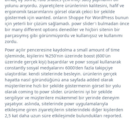
yolunu arıyordu. ziyaretçilere ürünlerinin kalitesini, hafif ve
ergonomik tasarımlarını görsel olarak çekici bir şekilde
göstermek için wanted. onların Shoppe For WordPress bunun
için yeterli bir çözüm sağlamadı. powr slider'ı bulmadan önce
bir many different options denediler ve hiçbiri sitenin bir
parçasıymış gibi görünmüyordu ve kullanışsız ve kullanımı
zordu.
Powr açılır penceresine kaydolma a small amount of time
işleminde, kişilerini %250'nin üzerinde boost (600'ün
üzerinde gerçek kişi) başardılar ve powr sosyal kullanarak
constantly sosyal medyalarını 6000'den fazla takipçiye
ulaştırdılar. kendi sitelerinde besleyin. ürünlerin gerçek
hayatta nasıl göründüğünü ana sayfada added olarak
müşterilerine hızlı bir şekilde göstermenin görsel bir yolu
olarak coming to powr slider. ürünlerini iyi bir şekilde
sergiliyor ve müşterilere mükemmel bir yerinde deneyim
yaşatıyor. aslında, sitelerinde powr uygulamalarıyla
etkileşime giren ziyaretçilerin sitelerindeki diğer kişilerden
2,5 kat daha uzun süre etkileşimde bulundukları reported.