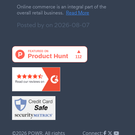
Online commerce is an integral part of the
overall retail business.
Read More
Posted by on
2026-08-07
©2026 POWR. All rights
Connect: