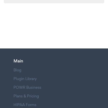
Main
Blog
Plugin Library
POWR Business
Plans & Pricing
HIPAA Forms