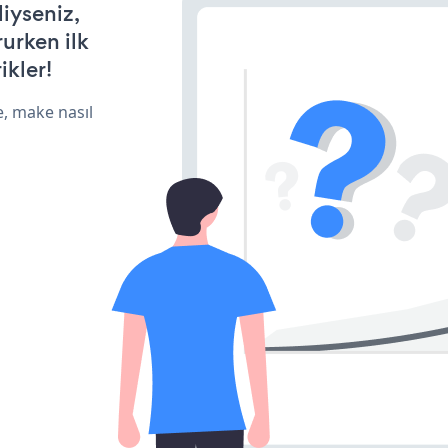
diyseniz,
rurken ilk
ikler!
e, make nasıl