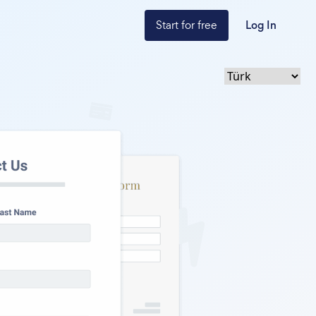
Start for free
Log In