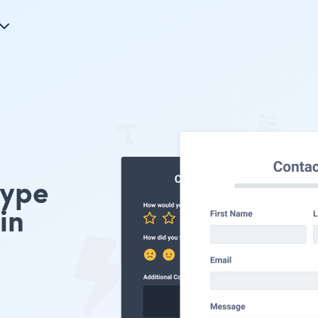
type
in