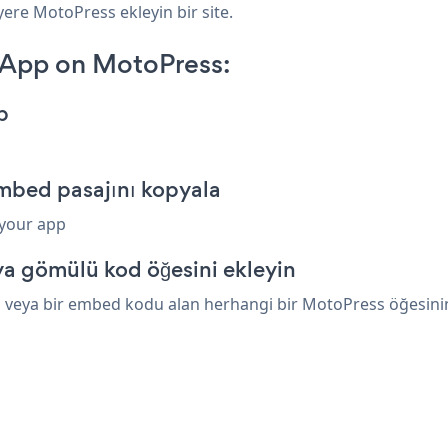
yere MotoPress ekleyin bir site.
 App on MotoPress:
p
mbed pasajını kopyala
 your app
a gömülü kod öğesini ekleyin
veya bir embed kodu alan herhangi bir MotoPress öğesinin ü