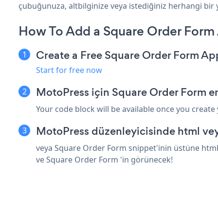
çubuğunuza, altbilginize veya istediğiniz herhangi bir 
How To Add a Square Order Form
Create a Free Square Order Form Ap
Start for free now
MotoPress için Square Order Form e
Your code block will be available once you create
MotoPress düzenleyicisinde html vey
veya Square Order Form snippet'inin üstüne html 
ve Square Order Form 'in görünecek!