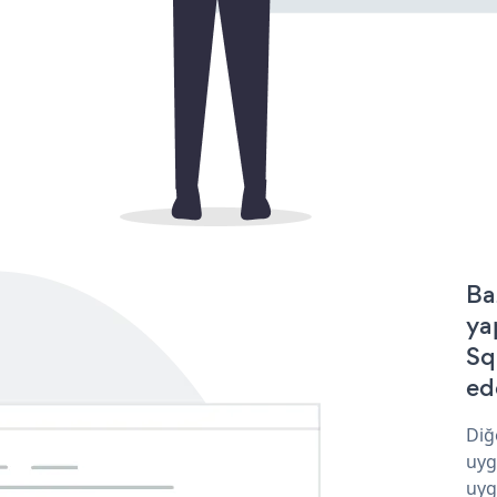
Ba
ya
Sq
ede
Diğ
uyg
uyg