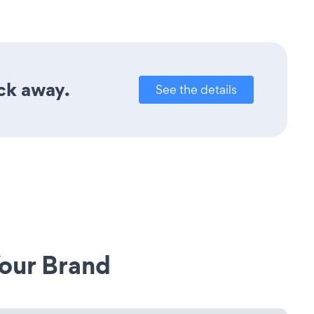
ick away.
See the details
our Brand