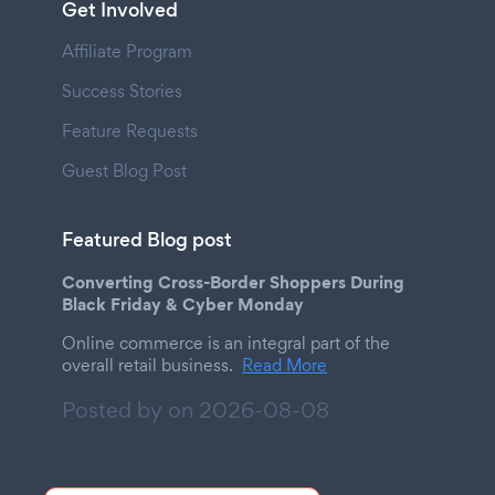
Get Involved
Affiliate Program
Success Stories
Feature Requests
Guest Blog Post
Featured Blog post
Converting Cross-Border Shoppers During
Black Friday & Cyber Monday
Online commerce is an integral part of the
overall retail business.
Read More
Posted by on
2026-08-08