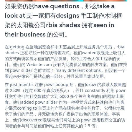
如果您仍然have questions，那么take a
look at 是一家拥有designs 手工制作木制框
架的太阳镜公司rbia shades 拥有seen in
their business 的公司。
在 getting 在当地展览会和手工艺品展上开展业务几个月后，rbia
shades 正在寻找一种在线销售方式。他们wanted以视觉上吸引人
的方式向访客展示他们的产品质量、轻巧且符合人体工程学的设
计。他们的 Website.com 没有为此提供足够的解决方案。他们在找
到 powr slider 之前尝试了 many different options，但没有一个
看起来好像它们是站点的一部分，并且笨重且难以使用。
在 just months 注册 powr popup 后，他们grow 的联系人数量超
过 250%（超过 600 个真实联系人），并且 constantly 利用 powr
社交将他们的社交媒体扩大到 6000 多个关注者在他们的网站上喂
食。他们added powr slider 作为一种视觉方式来快速向他们的客
户展示coming to 主页上的产品在现实生活中的样子。它很好地展
示了他们的产品，并无缝地为客户提供了出色的现场体验。事实
上，他们discovered发现与他们网站上的 powr 应用程序交互的访
问者的参与时间是他们网站上任何其他人的 2.5 倍。