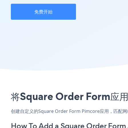
免费开始
将Square Order Fo
创建自定义的Square Order Form Pimcore应用
How To Add a Square Order Form