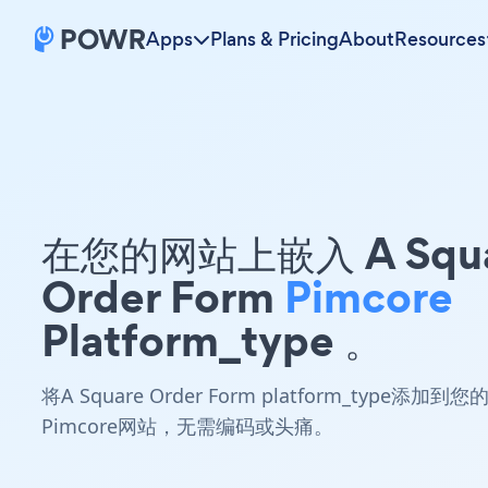
Apps
Plans & Pricing
About
Resources
在您的网站上嵌入 A Squa
Order Form
Pimcore
Platform_type 。
将A Square Order Form platform_type添加到您
Pimcore网站，无需编码或头痛。