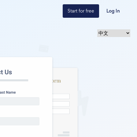
Start for free
Log In