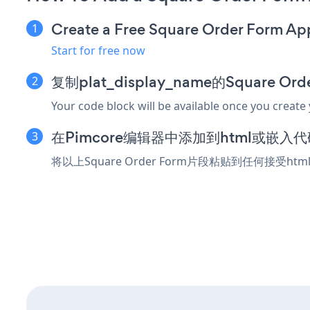
Create a Free Square Order Form Ap
Start for free now
复制plat_display_name的Square O
Your code block will be available once you create
在Pimcore编辑器中添加到html或嵌入
将以上Square Order Form片段粘贴到任何接受h