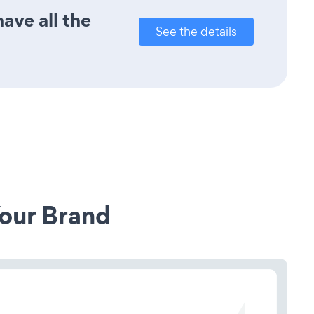
ave all the
See the details
our Brand