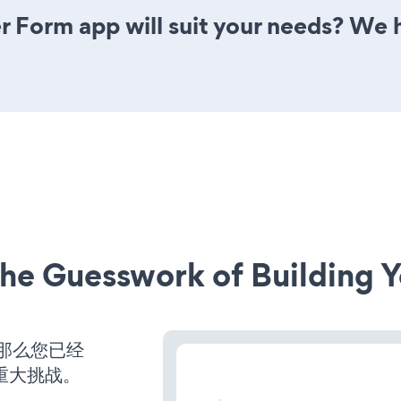
 Form app will suit your needs? We h
he Guesswork of Building Y
，那么您已经
重大挑战。