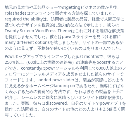
地元の見本市や工芸品ショーでのgettingビジネスの数か月後、
rbiashadesはオンラインで販売する方法を探していました。
required the abilityは、訪問者に製品の品質、軽量で人間工学に
基づいたデザインを視覚的に魅力的な方法で示します。彼らの
Twenty Sixteen WordPress Themeはこれに対する適切な解決策
を提供しませんでした。彼らはpowrスライダーを見つける前に
many different optionsを試しましたが、サイトの一部であるか
のように見えず、不格好で使いにくいものはありませんでした。
Powrポップアップでサインアップしたjust monthsで、彼らは
250％以上（600以上の実際の連絡先）の連絡先をboostすること
ができ、constantlyはpowrソーシャルを利用して6000人以上のフ
ォロワーにソーシャルメディアを成長させました彼らのサイトで
フィードします。 added powr sliderは、製品が実際にどのよう
に見えるかをホームページlanding onであるため、顧客にすばや
く表示するための視覚的な方法です。それは彼らの製品を上手に
紹介し、シームレスに顧客に素晴らしいオンサイト体験を提供し
ました。実際、彼らはdiscovered、自分のサイトでpowrアプリを
操作した訪問者は、自分のサイトの他のどの人よりも2.5倍長く関
与していました。