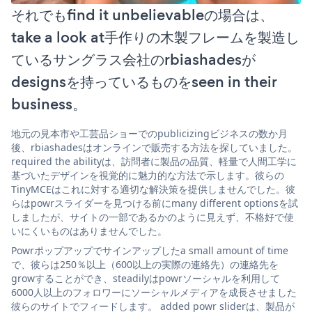
それでもfind it unbelievableの場合は、
take a look at手作りの木製フレームを製造し
ているサングラス会社のrbiashadesが
designsを持っているものをseen in their
business。
地元の見本市や工芸品ショーでのpublicizingビジネスの数か月
後、rbiashadesはオンラインで販売する方法を探していました。
required the abilityは、訪問者に製品の品質、軽量で人間工学に
基づいたデザインを視覚的に魅力的な方法で示します。彼らの
TinyMCEはこれに対する適切な解決策を提供しませんでした。彼
らはpowrスライダーを見つける前にmany different optionsを試
しましたが、サイトの一部であるかのように見えず、不格好で使
いにくいものはありませんでした。
Powrポップアップでサインアップしたa small amount of time
で、彼らは250％以上（600以上の実際の連絡先）の連絡先を
growすることができ、steadilyはpowrソーシャルを利用して
6000人以上のフォロワーにソーシャルメディアを成長させました
彼らのサイトでフィードします。 added powr sliderは、製品が