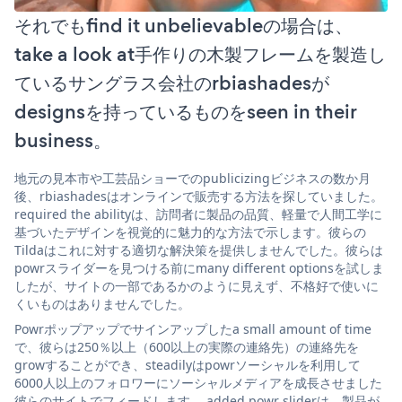
それでもfind it unbelievableの場合は、
take a look at手作りの木製フレームを製造し
ているサングラス会社のrbiashadesが
designsを持っているものをseen in their
business。
地元の見本市や工芸品ショーでのpublicizingビジネスの数か月
後、rbiashadesはオンラインで販売する方法を探していました。
required the abilityは、訪問者に製品の品質、軽量で人間工学に
基づいたデザインを視覚的に魅力的な方法で示します。彼らの
Tildaはこれに対する適切な解決策を提供しませんでした。彼らは
powrスライダーを見つける前にmany different optionsを試しま
したが、サイトの一部であるかのように見えず、不格好で使いに
くいものはありませんでした。
Powrポップアップでサインアップしたa small amount of time
で、彼らは250％以上（600以上の実際の連絡先）の連絡先を
growすることができ、steadilyはpowrソーシャルを利用して
6000人以上のフォロワーにソーシャルメディアを成長させました
彼らのサイトでフィードします。 added powr sliderは、製品が